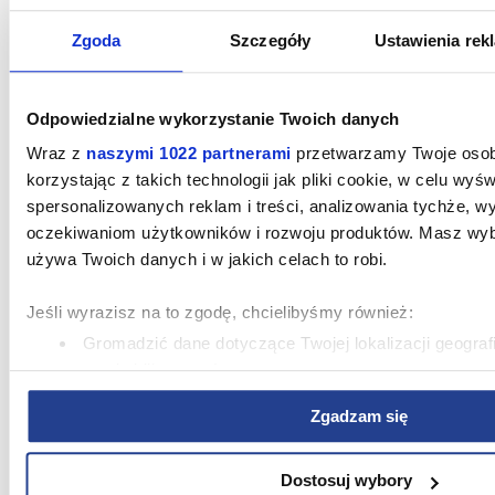
ZAPISUJĘ SIĘ
o mieszkanie
Zgoda
Szczegóły
Ustawienia rek
Beata Abramczuk
Odpowiedzialne wykorzystanie Twoich danych
797 841 408
beata.abramczuk@spravia.pl
Wraz z
naszymi 1022 partnerami
przetwarzamy Twoje osobi
korzystając z takich technologii jak pliki cookie, w celu wyśw
Marcjanna Chojnacka
spersonalizowanych reklam i treści, analizowania tychże, 
515 828 416
marcjanna.chojnacka@spravia.pl
oczekiwaniom użytkowników i rozwoju produktów. Masz wybó
używa Twoich danych i w jakich celach to robi.
Krzysztof Witkowski
691 763 242
krzysztof.witkowski@spravia.pl
Jeśli wyrazisz na to zgodę, chcielibyśmy również:
Gromadzić dane dotyczące Twojej lokalizacji geograf
Anna Chacińska
605 991 917
nawet do kilku metrów
anna.chacinska@spravia.pl
Identyfikować Twoje urządzenie, aktywnie analizując
Zgadzam się
zbiory danych (fingerprinting, czyli wirtualny odcisk palc
Łukasz Mazur
573 434 310
Dowiedz się więcej odnośnie tego, jak Twoje osobiste dane 
lukasz.mazur@spravia.pl
ustaw własne preferencje w
sekcji szczegółów
. W Deklarac
Dostosuj wybory