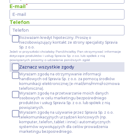
Prezesa Urzędu Ochrony Danych Osobowych. Szczegółowe i
E-mail
cookie wykorzystywanych w Serwisie oraz inne informacje 
związane z korzystaniem z Serwisu dostępne są w
Polityce
cookie
.
Telefon
Wybierając opcję „Zgadzam się” wyrażasz zgodę na wyk
Serwisie wszystkich plików cookie przez Spravia Sp. z o.
Rozważam kredyt hipoteczny. Proszę o
we wskazanych powyżej celach.
Wyrażenie zgody jest do
niezobowiązujący kontakt ze strony specjalisty Spravia
Sp. z o.o.
wycofać zgodę i dokonać zmiany ustawień dotyczących plikó
Jeżeli w przyszłości chciałaby Pani/chciałby Pan otrzymywać informacje
za pośrednictwem panelu „Ustawienia plików cookie” dostę
dotyczące produktów i usług Spravia Sp. z o.o. lub spółek z nią
prywatności – pliki cookie
.
powiązanych prosimy o udzielenie poniższych zgód:
Zaznacz wszystkie zgody
Możesz również dostosować wybory dotyczące plików coo
Wyrażam zgodę na otrzymywanie informacji
na wykorzystywanie plików cookie w Serwisie tylko w w
handlowych od Spravia Sp. z o.o. za pomocą środków
celach poprzez wybranie opcji „Dostosuj wybory”.
komunikacji elektronicznej (e-mail/sms/mms/rozmowa
telefoniczna).
Wyrażam zgodę na przetwarzanie moich danych
osobowych w celu marketingu bezpośredniego
produktów i usług Spravia Sp. z o.o. lub spółek z nią
powiązanych.
Wyrażam zgodę na używanie przez Spravia Sp. z o.o.
telekomunikacyjnych urządzeń końcowych (np.
komputer, telefon, tablet i inne) i automatycznych
systemów wywołujących dla celów prowadzenia
marketingu bezpośredniego.