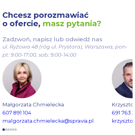
Chcesz porozmawiać
o ofercie,
masz pytania?
Zadzwoń, napisz lub odwiedź nas
ul. Ryżowa 48 (róg ul. Prystora), Warszawa,
pon-
pt: 9:00-17:00, sob: 9:00-14:00
Zielona przestrzeń
do
wypoczynku
Małgorzata Chmielecka
Krzyszto
607 891 104
691 763 
Na terenie inwestycji powstanie wewnętrzna strefa zieleni
malgorzata.chmielecka@spravia.pl
krzyszto
dostępna wyłącznie dla mieszkańców. Przestrzeń zostanie
zaprojektowana z wykorzystaniem zróżnicowanej roślinności –