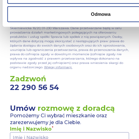
zmienić lub wycofać swoją zgodę w dowolnej chwili.
Małgorzata Chmielecka
607 891 104
malgorzata.chmielecka@spravia.pl
Odmowa
Niniejsza strona korzysta z plików cookie. Wykorzystujemy p
spersonalizowania treści i reklam, aby oferować funkcje spo
Administratorem danych osobowych jest Spravia Sp. z o.o. ul.
Skierniewicka 16/20, 01-230 Warszawa. Dane przetwarzane będą w celu
analizować ruch w naszej witrynie. Korzystamy z konwersji
prowadzenia działań marketingowych polegających na oferowaniu
Informacje o tym, jak korzystasz z naszej witryny, udostęp
produktów i usług spółki Spravia lub spółek z nią powiązanych. Osoby,
społecznościowym, reklamowym i analitycznym. Partnerzy 
których dane dotyczą mogą skorzystać z następujących praw: prawa do
żądania dostępu do swoich danych osobowych oraz do ich sprostowania,
informacje z innymi danymi otrzymanymi od Ciebie lub uzy
usunięcia lub ograniczenia przetwarzania, prawa do przenoszenia danych,
korzystania z ich usług.
prawa do cofnięcia zgody w dowolnym momencie (cofnięcie zgody nie
wpływa na zgodność z prawem przetwarzania, którego dokonano na
podstawie zgody przed jej cofnięciem) oraz prawa wniesienia skargi do
W serwisie wykorzystywane są pliki cookie w celach zapew
organu nadzorczego.
Więcej informacji.
działania Serwisu, zapamiętania wybranych przez użytkowni
wyborów dokonywanych w Serwisie, poprawy wydajności Ser
Zadzwoń
informacji o tym, w jaki sposób użytkownicy korzystają z Se
22 290 56 54
Serwisu, dostosowywania działania Serwisu do preferencji 
statystyk użytkowania Serwisu oraz w celach marketingowy
Informacje, w tym dane osobowe, pozyskane w związku z 
Umów
rozmowę z doradcą
cookie w Serwisie, przetwarzane są przez Spravia Sp. z o.o
Pomożemy Ci wybrać mieszkanie oraz
Serwisu w ww. celach oraz mogą być również przetwarzane 
zarezerwujemy je dla Ciebie.
Sp. z o.o. W związku z powyższym użytkownik ma prawo do
Imię i Nazwisko
danych osobowych, ich sprostowania, usunięcia, ograniczen
wniesienia sprzeciwu wobec przetwarzania, a także prawo do