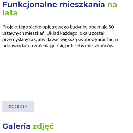
Funkcjonalne mieszkania
na
nowoczesne oświetlenie, lustra i spójne elementy dekoracyjne.
Za projekt architektoniczny odpowiada pracownia Luma
lata
Architekci.
Projekt tego siedmiopiętrowego budynku obejmuje 50
ZWIŃ
ustawnych mieszkań. Układ każdego lokalu został
przemyślany tak, aby dawać większą swobodę aranżacji i
odpowiadać na zmieniające się potrzeby mieszkańców.
CZYTAJ WIĘCEJ
Rozwiązania wspierające
codzienną
i efektywność
energetyczną
ZDJĘCIA
W projekcie uwzględniono rozwiązania, które wpływają na
komfort użytkowania oraz przyszłe koszty eksploatacyjne.
Galeria
zdjęć
Zaplanowano m.in. możliwość instalacji ładowarek do