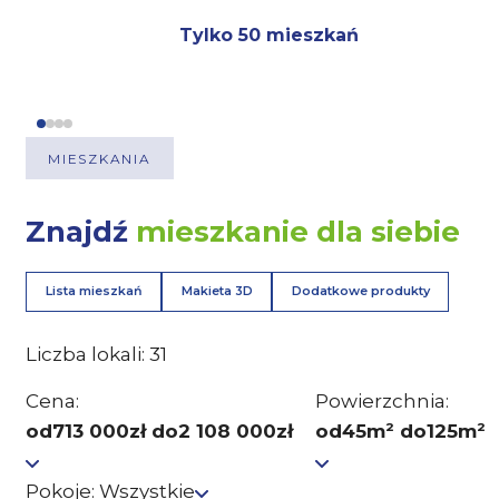
Tylko 50 mieszkań
MIESZKANIA
Znajdź
mieszkanie dla siebie
Lista mieszkań
Makieta 3D
Dodatkowe produkty
Liczba lokali:
31
Cena:
Powierzchnia:
od
713 000
zł do
2 108 000
zł
od
45
m² do
125
m²
Pokoje:
Wszystkie