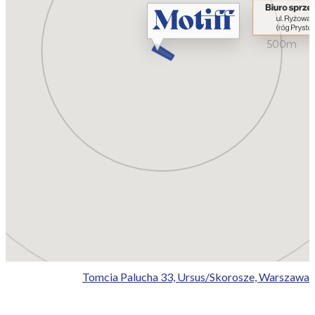
500m
Tomcia Palucha 33, Ursus/Skorosze, Warszawa